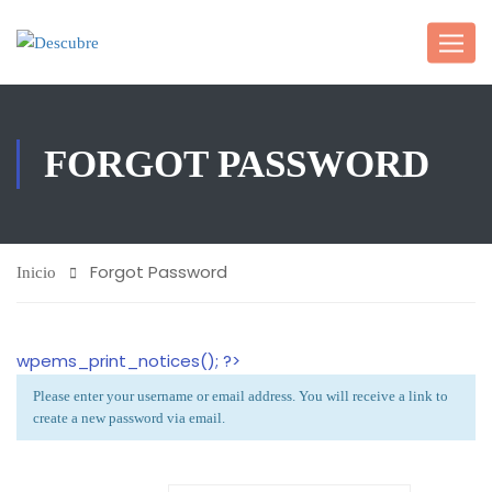
FORGOT PASSWORD
Forgot Password
Inicio
wpems_print_notices(); ?>
Please enter your username or email address. You will receive a link to
create a new password via email.